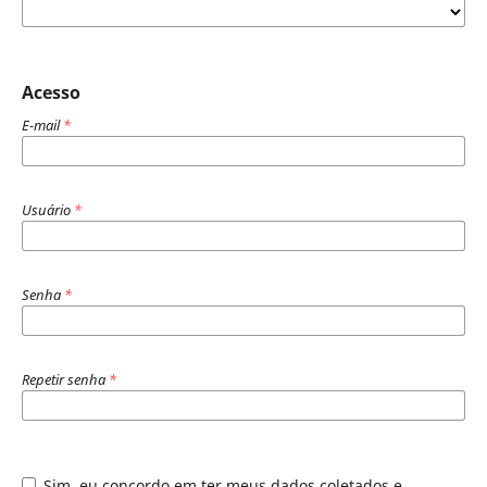
Acesso
E-mail
*
Usuário
*
Senha
*
Repetir senha
*
Sim, eu concordo em ter meus dados coletados e