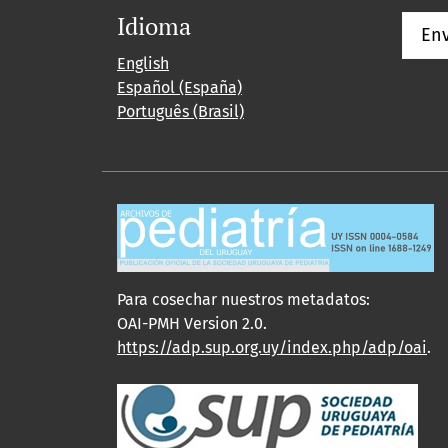
Idioma
Env
English
Español (España)
Português (Brasil)
Para cosechar nuestros metadatos:
OAI-PMH Version 2.0.
https://adp.sup.org.uy/index.php/adp/oai
.