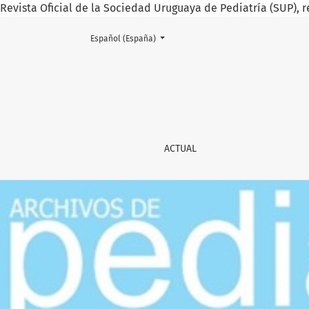
Revista Oficial de la Sociedad Uruguaya de Pediatría (SUP), r
Cambiar el idioma. El actual es:
Español (España)
Archivos de Pediatría del Urug
ACTUAL