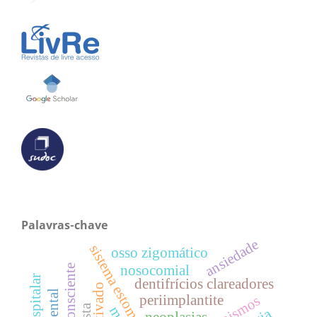
Palavras-chave
ansiedade
sistema estomatognático
osso zigomático
nosocomial
dentifrícios clareadores
periimplantite
neoplasias