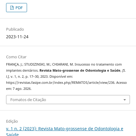
PDF
Publicado
2023-11-24
Como Citar
FRANÇA, J.; STUDIZINSKI, M.; CHIARANI, M. Insucesso no tratamento com
implantes dentários.
Revista Mato-grossense de Odontologia e Saúde
,
[S.
l.]
, v. 1, n. 2, p. 17–30, 2023. Disponível em:
https://revistas.fasipe.com.br/index.php/REMATOS/article/view/236. Acesso
em: 7 ago. 2026.
Fomatos de Citação
Edição
v. 1 n. 2 (2023): Revista Mato-grossense de Odontologia e
Saúde