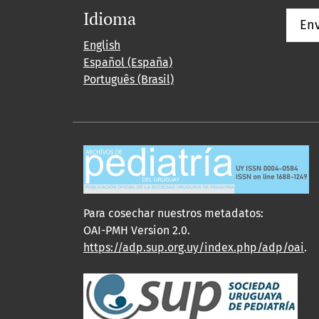
Idioma
Env
English
Español (España)
Português (Brasil)
Para cosechar nuestros metadatos:
OAI-PMH Version 2.0.
https://adp.sup.org.uy/index.php/adp/oai
.