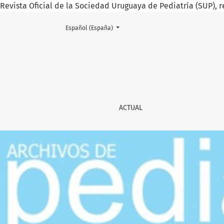
Revista Oficial de la Sociedad Uruguaya de Pediatría (SUP), r
Cambiar el idioma. El actual es:
Español (España)
Archivos de Pediatría del Urug
ACTUAL