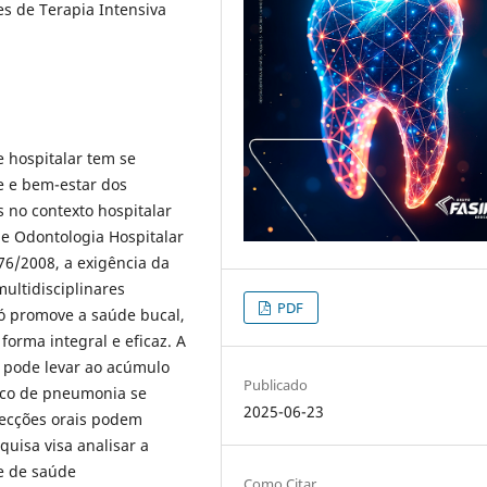
es de Terapia Intensiva
e hospitalar tem se
e e bem-estar dos
s no contexto hospitalar
de Odontologia Hospitalar
76/2008, a exigência da
ultidisciplinares
PDF
só promove a saúde bucal,
rma integral e eficaz. A
 pode levar ao acúmulo
Publicado
isco de pneumonia se
2025-06-23
fecções orais podem
quisa visa analisar a
e de saúde
Como Citar