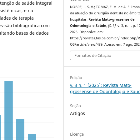
tenção da saúde integral
NOBRE, L. S. V.; TOMÁZ, F. M. de A. F. Impa
sistêmicas, e na
da atuação do cirurgião dentista no âmbit
ades de terapia
hospitalar.
Revista Mato-grossense de
evisão bibliográfica com
Odontologia e Saúde
,
[S. l.]
, v. 3, n. 1, p. 
2025. Disponível em:
sultando bases de dados
https://revistas.fasipe.com.br/index.php
OS/article/view/489. Acesso em: 7 ago. 202
Fomatos de Citação
Edição
v. 3 n. 1 (2025): Revista Mato-
grossense de Odontologia e Saú
Seção
Artigos
Licença