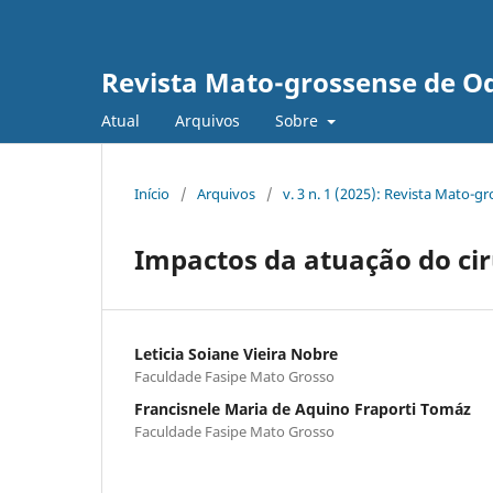
Revista Mato-grossense de O
Atual
Arquivos
Sobre
Início
/
Arquivos
/
v. 3 n. 1 (2025): Revista Mato-
Impactos da atuação do cir
Leticia Soiane Vieira Nobre
Faculdade Fasipe Mato Grosso
Francisnele Maria de Aquino Fraporti Tomáz
Faculdade Fasipe Mato Grosso