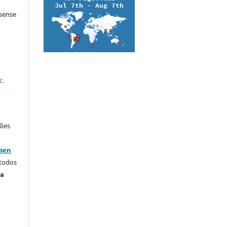
ssense
a
-
ções
Open
 todos
ta
.