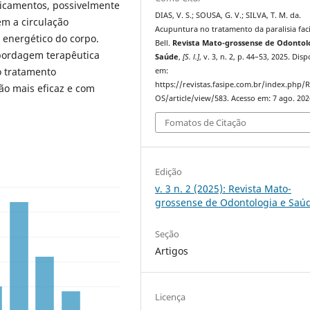
icamentos, possivelmente
DIAS, V. S.; SOUSA, G. V.; SILVA, T. M. da.
m a circulação
Acupuntura no tratamento da paralisia faci
 energético do corpo.
Bell.
Revista Mato-grossense de Odontol
bordagem terapêutica
Saúde
,
[S. l.]
, v. 3, n. 2, p. 44–53, 2025. Dis
o tratamento
em:
https://revistas.fasipe.com.br/index.php
ão mais eficaz e com
OS/article/view/583. Acesso em: 7 ago. 202
Fomatos de Citação
Edição
v. 3 n. 2 (2025): Revista Mato-
grossense de Odontologia e Saú
Seção
Artigos
Licença