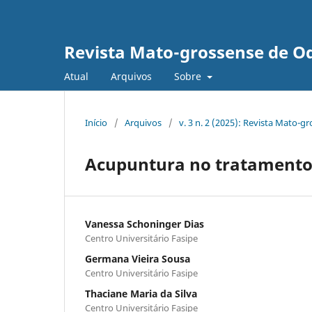
Revista Mato-grossense de O
Atual
Arquivos
Sobre
Início
/
Arquivos
/
v. 3 n. 2 (2025): Revista Mato-
Acupuntura no tratamento d
Vanessa Schoninger Dias
Centro Universitário Fasipe
Germana Vieira Sousa
Centro Universitário Fasipe
Thaciane Maria da Silva
Centro Universitário Fasipe