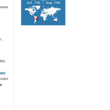
ssense
a
-
ções
Open
 todos
ta
.