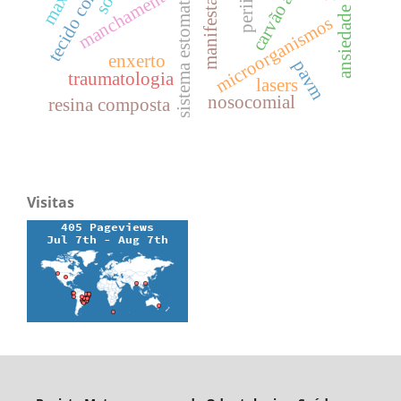
sistema estomatognático
tecido conjuntivo
carvão ativado
manchamento
ansiedade
microorganismos
enxerto
pavm
traumatologia
lasers
nosocomial
resina composta
Visitas