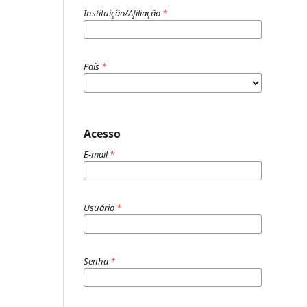
Instituição/Afiliação
*
País
*
Acesso
E-mail
*
Usuário
*
Senha
*