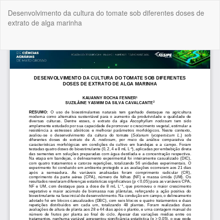
Voltar
Desenvolvimento da cultura do tomate sob diferentes doses de
aos
extrato de alga marinha
Detalhes
do
Artigo
Bai
Ba
P