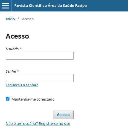
Revista Científica Área da Saúde Fasipe
Início
/
Acesso
Acesso
Usuário
*
Senha
*
Esqueceu a senha?
Mantenha-me conectado
Acesso
Não é um usuário? Registre-se no site