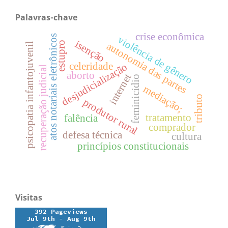
Palavras-chave
crise econômica
atos notariais eletrônicos
violência de gênero
isenção
estupro
autonomia das partes
psicopatia infantojuvenil
celeridade
desjudicialização
recuperação judicial
aborto
internet
feminicídio
mediação;
tributo
produtor rural
tratamento
falência
comprador
defesa técnica
cultura
princípios constitucionais
Visitas