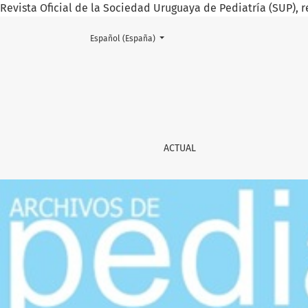
Revista Oficial de la Sociedad Uruguaya de Pediatría (SUP), r
Cambiar el idioma. El actual es:
Español (España)
Archivos de Pediatría del Urug
ACTUAL