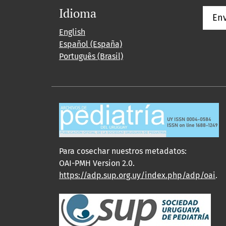
Idioma
Env
English
Español (España)
Português (Brasil)
Para cosechar nuestros metadatos:
OAI-PMH Version 2.0.
https://adp.sup.org.uy/index.php/adp/oai
.